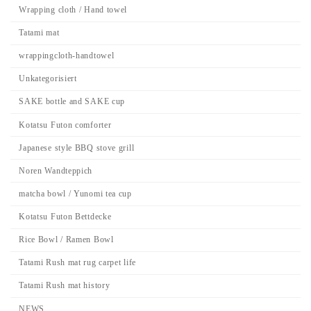
Wrapping cloth / Hand towel
Tatami mat
wrappingcloth-handtowel
Unkategorisiert
SAKE bottle and SAKE cup
Kotatsu Futon comforter
Japanese style BBQ stove grill
Noren Wandteppich
matcha bowl / Yunomi tea cup
Kotatsu Futon Bettdecke
Rice Bowl / Ramen Bowl
Tatami Rush mat rug carpet life
Tatami Rush mat history
NEWS