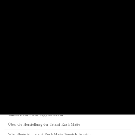
Buddha statue
Traditional Juzu Prayer beads
Juzu prayer beads bracelet
Incense stick / Candle
Product Categories
Search
Search
Search
for:
Category
Tatami-Matte
Tatami Rush Matte Teppich Leben
Über die Herstellung der Tatami Rush Matte
Wie pflege ich Tatami Rush Matte Teppich Teppich