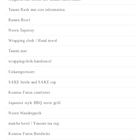
Tatami Rush mat size information
Ramen Bowl
Noren Tapestry
Wrapping cloth / Hand towel
Tatami mat
wrappingcloth-handtowel
Unkategorisiert
SAKE bottle and SAKE cup
Kotatsu Futon comforter
Japanese style BBQ stove grill
Noren Wandteppich
matcha bowl / Yunomi tea cup
Kotatsu Futon Bettdecke