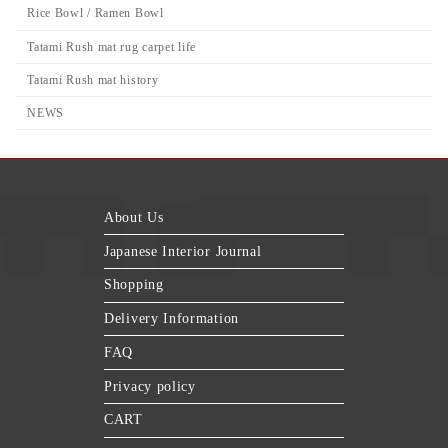
Rice Bowl / Ramen Bowl
Tatami Rush mat rug carpet life
Tatami Rush mat history
NEWS
About Us
Japanese Interior Journal
Shopping
Delivery Information
FAQ
Privacy policy
CART